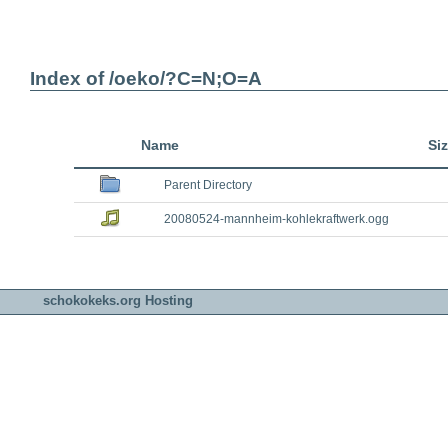
Index of /oeko/?C=N;O=A
Name
Si
Parent Directory
20080524-mannheim-kohlekraftwerk.ogg
schokokeks.org Hosting