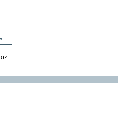
ze
-
33M